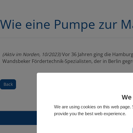
Wie eine Pumpe zur M
(Aktiv im Norden, 10/2023)
Vor 36 Jahren ging die Hamburge
Wandsbeker Fördertechnik-Spezialisten, der in Berlin geg
Back
We 
We are using cookies on this web page. S
provide you the best web experience.
© 2026 PLEUGER INDUSTRIES