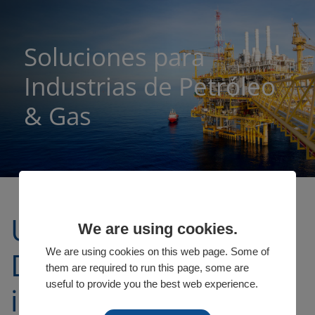
Soluciones para
Industrias de Petróleo
& Gas
Up-, Mid and
We are using cookies.
Downstream
We are using cookies on this web page. Some of
them are required to run this page, some are
useful to provide you the best web experience.
industria