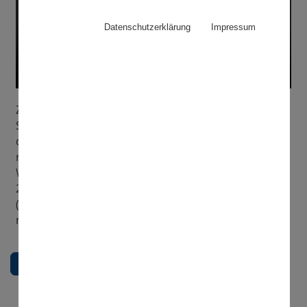
Datenschutzerklärung
Impressum
Zusammen mit
HAMBURG WASSER
und anderen
Sponsoren unterstützen wir seit 1987 beim Betrieb
der 60 Meter hohen Alsterfontäne und überholen,
reinigen und warten unsere PLEUGER Pumpe jeden
Winter, um sie für die folgende Saison fit zu machen.
2021 wurde nun eine komplett neue Pumpeneinheit
(PMM – Permanent-Magnet – Motor) gebaut, die
noch effizienter und energiesparender arbeitet.
zurück