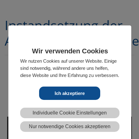
Instandsetzung der
Alsterfontänenpump
Wir verwenden Cookies
Wir nutzen Cookies auf unserer Website. Einige
sind notwendig, während andere uns helfen,
diese Website und Ihre Erfahrung zu verbessern.
Video von “Hamburg Wasser” über die jährliche
Wartung der Pumpe für die Alsterfontäne bei
Ich akzeptiere
PLEUGER .
Montage der neuen Pumpe mit optimierter,
effizienter PMM-Technologie
Individuelle Cookie Einstellungen
Nur notwendige Cookies akzeptieren